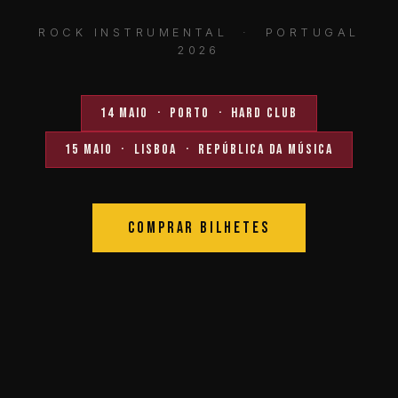
ROCK INSTRUMENTAL · PORTUGAL
2026
14 Maio · Porto · Hard Club
15 Maio · Lisboa · República da Música
Comprar Bilhetes